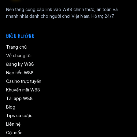
Nền tảng cung cấp link vào W88 chính thức, an toàn và
nhanh nhất dành cho người chơi Việt Nam. Hỗ trợ 24/7.
Điều hướng
Trang chủ
Về chúng tôi
Đăng ký W88
Nạp tiền W88
Casino trực tuyến
Khuyến mãi W88
Tải app W88
Blog
Tips cá cược
Liên hệ
Cột mốc