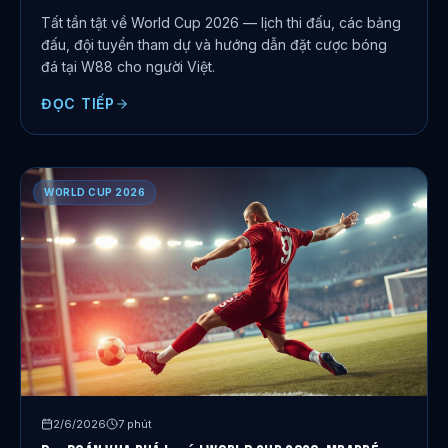
Tất tần tật về World Cup 2026 — lịch thi đấu, các bảng
đấu, đội tuyển tham dự và hướng dẫn đặt cược bóng
đá tại W88 cho người Việt.
ĐỌC TIẾP
WORLD CUP 2026
2/6/2026
7
phút