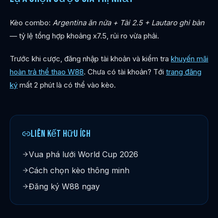
Kèo combo:
Argentina ăn nửa + Tài 2.5 + Lautaro ghi bàn
— tỷ lệ tổng hợp khoảng x7.5, rủi ro vừa phải.
Trước khi cược, đăng nhập tài khoản và kiểm tra
khuyến mãi
hoàn trả thể thao W88
. Chưa có tài khoản? Tới
trang đăng
ký
mất 2 phút là có thể vào kèo.
Liên kết hữu ích
Vua phá lưới World Cup 2026
Cách chọn kèo thông minh
Đăng ký W88 ngay