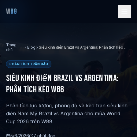
W
88
Trang
Blog
Siêu kinh điển Brazil vs Argentina: Phân tích kèo W88
chủ
PHÂN TÍCH TRẬN ĐẤU
Siêu kinh điển Brazil vs Argentina:
Phân tích kèo W88
Phân tích lực lượng, phong độ và kèo trận siêu kinh
điển Nam Mỹ Brazil vs Argentina cho mùa World
Cup 2026 trên W88.
5/6/2026
7
phút đọc