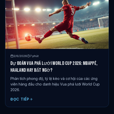
2/6/2026
7
phút
Dự đoán Vua phá lưới World Cup 2026: Mbappé,
Haaland hay bất ngờ?
Phân tích phong độ, tỷ lệ kèo và cơ hội của các ứng
viên hàng đầu cho danh hiệu Vua phá lưới World Cup
2026.
ĐỌC TIẾP