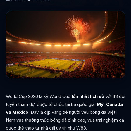
World Cup 2026 là kỳ World Cup
lớn nhất lịch sử
với 48 đội
tuyển tham dự, được tổ chức tại ba quốc gia:
Mỹ, Canada
và Mexico
. Đây là dịp vàng để người yêu bóng đá Việt
Nam vừa thưởng thức bóng đá đỉnh cao, vừa trải nghiệm cá
cược thể thao tại nhà cái uy tín như W88.