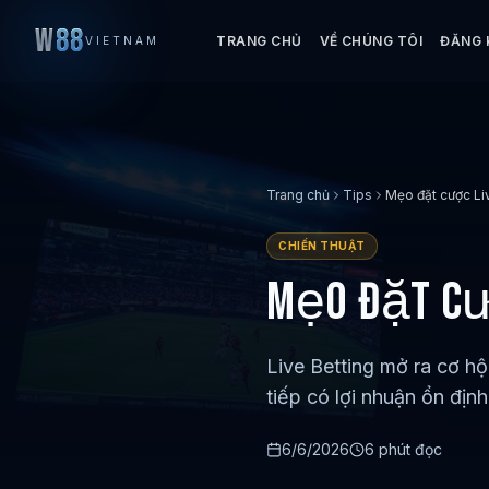
W
88
TRANG CHỦ
VỀ CHÚNG TÔI
ĐĂNG 
VIETNAM
Trang chủ
Tips
Mẹo đặt cược Li
CHIẾN THUẬT
Mẹo đặt cư
Live Betting mở ra cơ h
tiếp có lợi nhuận ổn định
6/6/2026
6
phút đọc