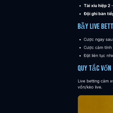
Tài xỉu hiệp 2
—
Đội ghi bàn ti
Bẫy live bet
Cược ngay sau 
Cược cảm tính 
Đặt liên tục nh
Quy tắc vốn 
Live betting cảm
vốn/kèo live.