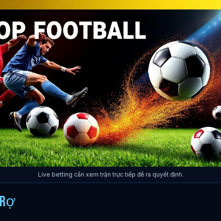
Live betting cần xem trận trực tiếp để ra quyết định.
trợ