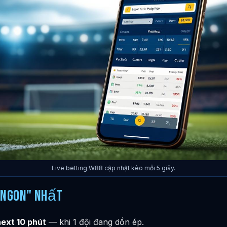
Live betting W88 cập nhật kèo mỗi 5 giây.
 "ngon" nhất
ext 10 phút
— khi 1 đội đang dồn ép.