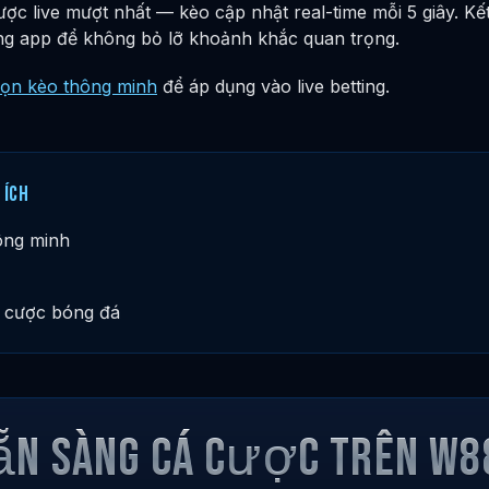
ợc live mượt nhất — kèo cập nhật real-time mỗi 5 giây. Kế
ng app để không bỏ lỡ khoảnh khắc quan trọng.
ọn kèo thông minh
để áp dụng vào live betting.
 ích
ông minh
 cược bóng đá
ẵn sàng cá cược trên W8