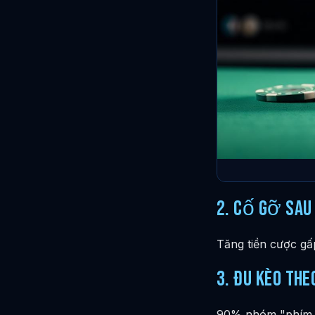
2. Cố gỡ sau
Tăng tiền cược gấ
3. Đu kèo th
90% nhóm "phím k