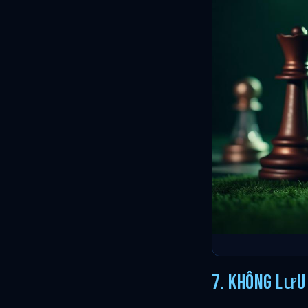
7. Không lưu