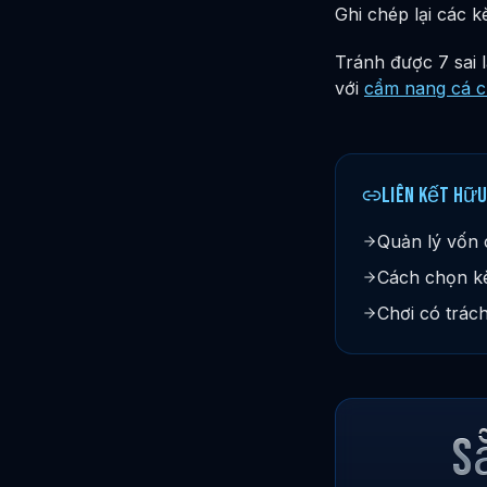
Ghi chép lại các k
Tránh được 7 sai l
với
cẩm nang cá 
Liên kết hữu
Quản lý vốn 
Cách chọn k
Chơi có trác
S