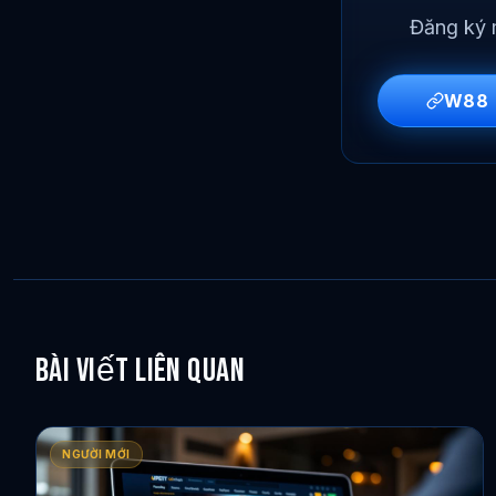
Đăng ký 
W88 -
Bài viết liên quan
NGƯỜI MỚI