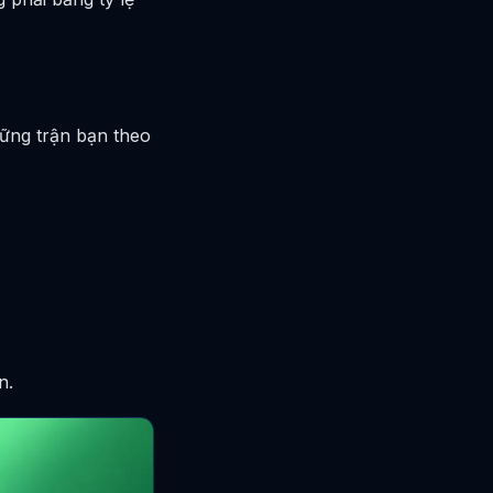
hững trận bạn theo
n.