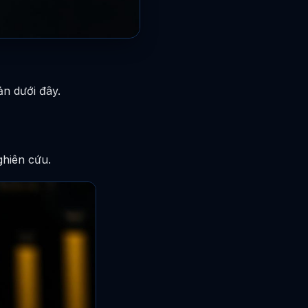
ản dưới đây.
ghiên cứu.