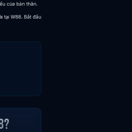
yếu của bản thân.
ài tại W88. Bắt đầu
8?