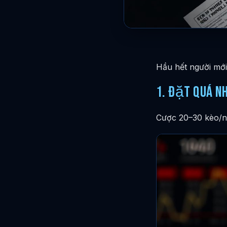
Hầu hết người mới 
1. Đặt quá n
Cược 20–30 kèo/ng