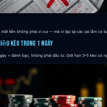
mất tiền không phải vì xui — mà vì lặp lại các sai lầm cơ b
hiều kèo trong 1 ngày
ày = đánh bạc, không phải đầu tư. Giới hạn 3–5 kèo có n